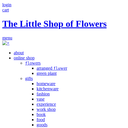
login
cart
The Little Shop of Flowers
menu
about
online shop
owers
fl
arranged
wer
flo
green plant
gifts
homeware
kitchenware
fashion
vase
experience
work shop
book
food
goods