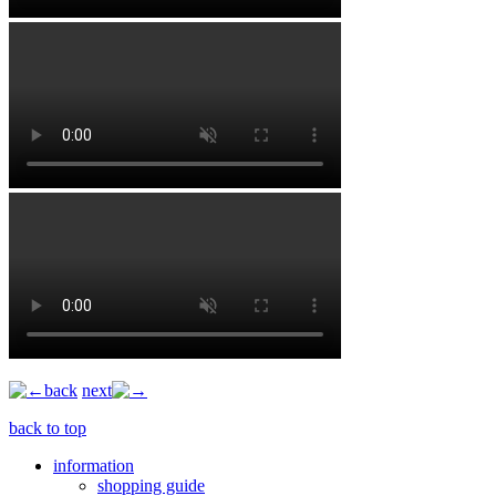
back
next
back to top
information
shopping guide