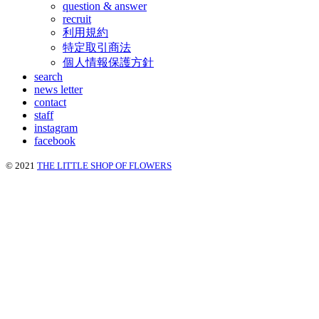
question & answer
recruit
利用規約
特定取引商法
個人情報保護方針
search
news letter
contact
staff
instagram
facebook
© 2021
THE LITTLE SHOP OF FLOWERS