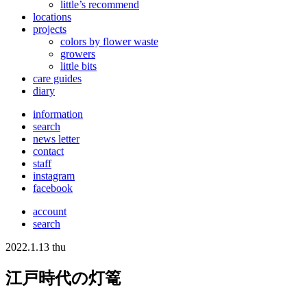
little’s recommend
locations
projects
colors
by flower waste
growers
little bits
care guides
diary
information
search
news letter
contact
staff
instagram
facebook
account
search
2022.1.13 thu
江戸時代の灯篭